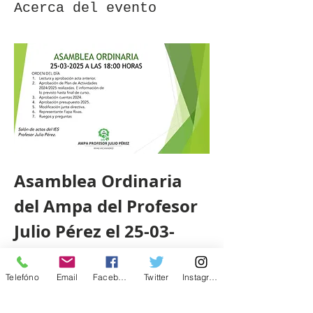
Acerca del evento
Asamblea Ordinaria 
del Ampa del Profesor 
Julio Pérez el 25-03-
2025 a las  18:00 h  en 
el salón de actos para 
Telefóno
Email
Facebook
Twitter
Instagram
todos los socios y 